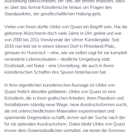
Ausstellung überschrieben, ein Titel, der bereits impliziert, dass
es über das formal Künstlerische hinaus um Fragen des
Standpunktes, der gesellschaftlichen Haltung geht.
Vielen von Ihnen dürfte Ulrike von Quast ein Begriff sein. Hat die
geborene Münchnerin doch viele Jahre in Ulm gelebt und war
von 2000 bis 2011 Vorsitzende der Ulmer Künstlergilde. Seit
2016 nun lebt sie in einem kleinen Dorf in Rheinland-Pfalz,
genauer im Hunsrück – eine, wie sie selbst sagt für sie komplett
veränderte Lebenssituation – ländliche Umgebung statt
Großstadt, viel Natur - eine Umstellung, die auch in ihrem
künstlerischen Schaffen ihre Spuren hinterlassen hat.
In ihrer eigentlichen künstlerischen Aussage ist Ulrike von
Quast freilich dieselbe geblieben. Ulrike von Quast ist eine
Künstlerin, die in ihren grafischen Arbeiten, ihren Plastiken und
Installationen ständig neue Wege, neue Ausdrucksformen sucht,
die mit unterschiedlichsten Materialien experimentiert und
spannende Gegensätze schafft, immer auf der Suche nach der
für sie optimalen Ausdrucksform. Dabei bleibt Ulrike von Quast
immer dem Gegenständlichen verhaftet, sie testet die Grenzen