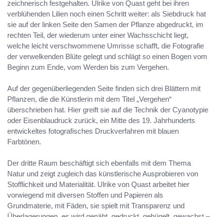
zeichnerisch festgehalten. Ulrike von Quast geht bei ihren
verblühenden Lilien noch einen Schritt weiter: als Siebdruck hat
sie auf der linken Seite den Samen der Pflanze abgedruckt, im
rechten Teil, der wiederum unter einer Wachsschicht liegt,
welche leicht verschwommene Umrisse schafft, die Fotografie
der verwelkenden Blüte gelegt und schlägt so einen Bogen vom
Beginn zum Ende, vom Werden bis zum Vergehen.
Auf der gegenüberliegenden Seite finden sich drei Blättern mit
Pflanzen, die die Künstlerin mit dem Titel „Vergehen“
überschrieben hat. Hier greift sie auf die Technik der Cyanotypie
oder Eisenblaudruck zurück, ein Mitte des 19. Jahrhunderts
entwickeltes fotografisches Druckverfahren mit blauen
Farbtönen.
Der dritte Raum beschäftigt sich ebenfalls mit dem Thema
Natur und zeigt zugleich das künstlerische Ausprobieren von
Stofflichkeit und Materialität. Ulrike von Quast arbeitet hier
vorwiegend mit diversen Stoffen und Papieren als
Grundmaterie, mit Fäden, sie spielt mit Transparenz und
Überlagerungen, es wird genäht, gedruckt, gebügelt, gewachst –